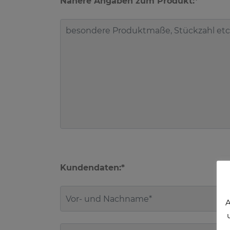
Nähere Angaben zum Produkt:*
Kundendaten:*
A