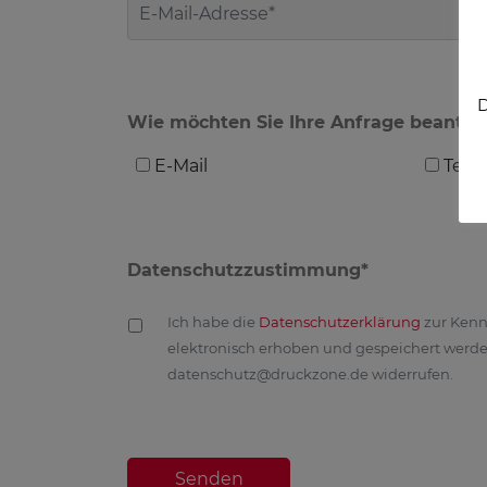
D
Wie möchten Sie Ihre Anfrage beantwo
E-Mail
Tele
Datenschutzzustimmung*
Ich habe die
Datenschutzerklärung
zur Kenn
elektronisch erhoben und gespeichert werden.
datenschutz@druckzone.de widerrufen.