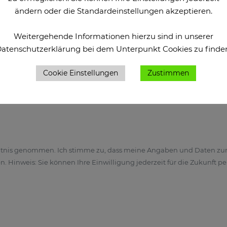
ändern oder die Standardeinstellungen akzeptieren.
Weitergehende Informationen hierzu sind in unserer
atenschutzerklärung bei dem Unterpunkt Cookies zu finde
rtet haben?*
Cookie Einstellungen
Zustimmen
fon
tnis genommen. Ich stimme zu, dass meine Angaben und Daten zu
 Hinweis: Sie können Ihre Einwilligung jederzeit für die Zukunft pe