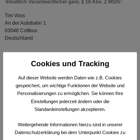
Inhaltlich Verantwortlicher gem. § 18 Abs. 2 MStV:
Tim Voss
An der Autobahn 1
03048 Cottbus
Deutschland
Bildnachweis:
Cookies und Tracking
www.druckzone.de
Auf dieser Website werden Daten wie z.B. Cookies
Umweltbewusst & Solarstrom: 688116810, © PixelDesign
gespeichert, um wichtige Funktionen der Website und
– stock.adobe.com
Personalisierungen zu ermöglichen. Sie können Ihre
Klimaneutral Handeln: 505616452, © metamorworks –
Einstellungen jederzeit ändern oder die
stock.adobe.com
Standardeinstellungen akzeptieren.
Solarstrom: 637003214, © PixelDesign – stock.adobe.com
Jobs & Stellenangebote: 443443715, © ronstik –
stock.adobe.com
Weitergehende Informationen hierzu sind in unserer
Datenschutzerklärung bei dem Unterpunkt Cookies zu