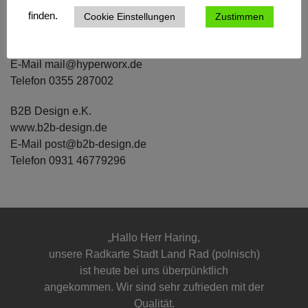
Layout & Design:
finden.
Cookie Einstellungen
Zustimmen
hyperworx Medienproduktionen
www.hyperworx.de
E-Mail mail@hyperworx.de
Telefon 0355 287002
B2B Design e.K.
www.b2b-design.de
E-Mail post@b2b-design.de
Telefon 0931 46779296
„Hallo Herr Haring,
unsere Radkarte Stadt Land Rad (polnisch)
ist heute bei uns überpünktlich
angekommen. Wir sind sehr zufrieden mit der
Qualität.