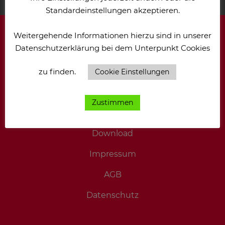
Standardeinstellungen akzeptieren.
Weitergehende Informationen hierzu sind in unserer
Datenschutzerklärung bei dem Unterpunkt Cookies
Zertifikate & Urkunden
zu finden.
Jobs & Stellenangebote
Cookie Einstellungen
Ansprechpartner
Zustimmen
Anfahrt/Kontakt
Download
Impressum
AGB
Datenschutz