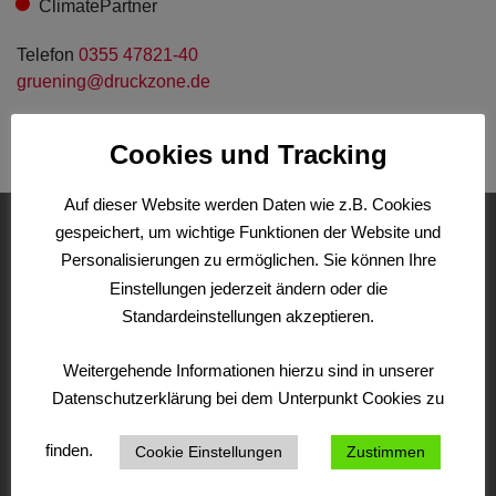
ClimatePartner
Telefon
0355 47821-40
gruening@druckzone.de
Cookies und Tracking
Auf dieser Website werden Daten wie z.B. Cookies
gespeichert, um wichtige Funktionen der Website und
„Hallo Herr Haring,
Personalisierungen zu ermöglichen. Sie können Ihre
unsere Radkarte Stadt Land Rad (polnisch)
Einstellungen jederzeit ändern oder die
ist heute bei uns überpünktlich
Standardeinstellungen akzeptieren.
angekommen. Wir sind sehr zufrieden mit der
Qualität.
Weitergehende Informationen hierzu sind in unserer
Vielen Dank für die sehr gute
Datenschutzerklärung bei dem Unterpunkt Cookies zu
Zusammenarbeit!!!“
Mit freundlichen Grüßen
finden.
Cookie Einstellungen
Zustimmen
Olaf Lieberwirth – TMB Tourismus-Marketing
Brandenburg GmbH